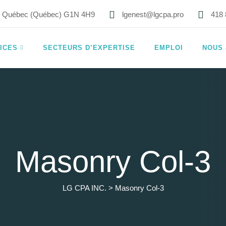
8, Québec (Québec) G1N 4H9
lgenest@lgcpa.pro
418 
ICES
SECTEURS D’EXPERTISE
EMPLOI
NOUS 
Masonry Col-3
LG CPA INC.
>
Masonry Col-3